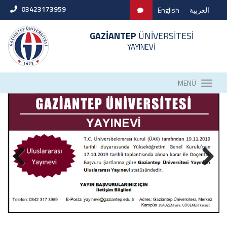
03423173959
English
العربية
GAZİANTEP
ÜNİVERSİTESİ
YAYINEVİ
MENÜ