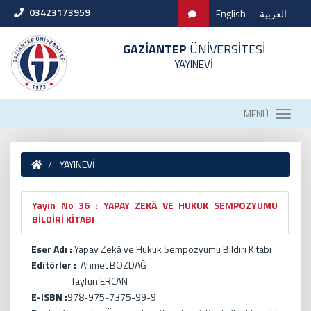
03423173959
English
العربية
GAZİANTEP
ÜNİVERSİTESİ
YAYINEVİ
MENÜ
YAYINEVİ
Yayın No 36 : YAPAY ZEKÂ VE HUKUK SEMPOZYUMU
BİLDİRİ KİTABI
Eser Adı :
Yapay Zekâ ve Hukuk Sempozyumu Bildiri Kitabı
Editörler :
Ahmet BOZDAĞ
Tayfun ERCAN
E-ISBN :
978-975-7375-99-9