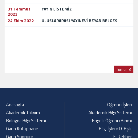
31 Temmuz
YAYIN LİSTEMİZ
2023
24 Ekim 2022
ULUSLARARASI YAYINEVİ BEYAN BELGESİ
Tümü | 3
Anasayfa
Öğrenci İşleri
Akademik Takvim
Akademik Bilgi Sistemi
Bologna Bilgi Sistemi
Engelli Öğrenci Birimi
Gaün Kütüphane
Bilgi İşlem D. Bşk.
Gaün Sporium
E-Rehber